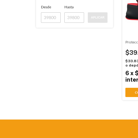
Desde
Hasta
APLICAR
Protecc
$39
$33.8
o depó
6
x
inte
C