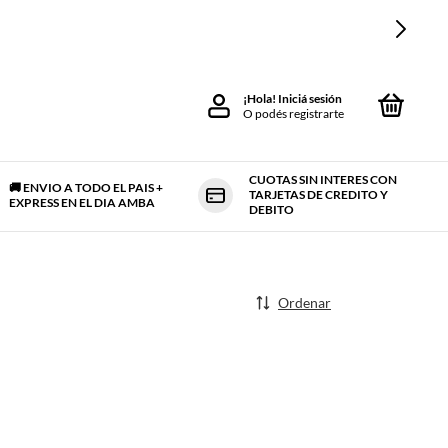
0
¡Hola!
Iniciá sesión
O podés registrarte
CUOTAS SIN INTERES CON
🚚 ENVIO A TODO EL PAIS +
TARJETAS DE CREDITO Y
IENTO LABORAL 🦺
EXPRESS EN EL DIA AMBA
DEBITO
Ordenar