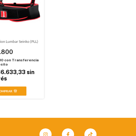
ion Lumbar Seinko (PLL)
.800
30
con
Transferencia
sito
$6.633,33
sin
rés
OMPRAR