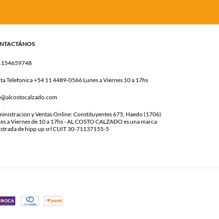
NTACTÁNOS
1154659748
ta Telefonica +54 11 4489-0566 Lunes a Viernes 10 a 17hs
o@alcostocalzado.com
inistracion y Ventas Online: Constituyentes 675, Haedo (1706)
es a Viernes de 10 a 17hs - AL COSTO CALZADO es una marca
istrada de hipp up srl CUIT 30-71137155-5