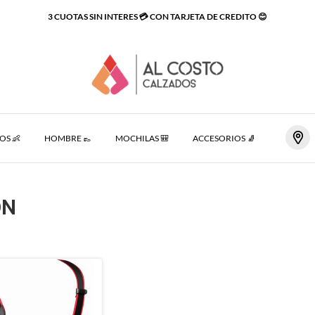
3 CUOTAS SIN INTERES 💳 CON TARJETA DE CREDITO 😊
OS 👶
HOMBRE 👞
MOCHILAS 🎒
ACCESORIOS 🧦
EQUIPAM
ON