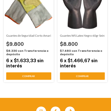
Guantes de Seguridad Corto Amarillo Seinko (GSC)
Guantes WS Latex Negro 60gr Seinko (
$9.800
$8.800
$8.330
con
Transferencia o
$7.480
con
Transferencia o
depósito
depósito
6
x
$1.633,33
sin
6
x
$1.466,67
sin
interés
interés
COMPRAR
COMPRAR