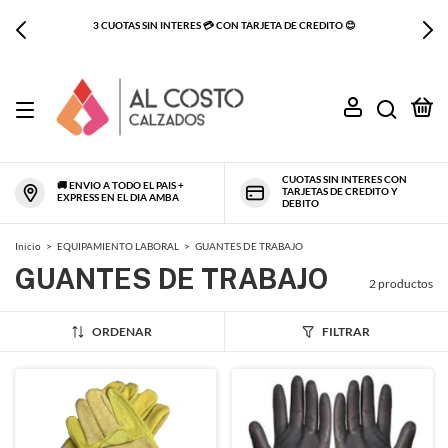
3 CUOTAS SIN INTERES 💳 CON TARJETA DE CREDITO 😊
0
CUOTAS SIN INTERES CON
🚚 ENVIO A TODO EL PAIS +
TARJETAS DE CREDITO Y
EXPRESS EN EL DIA AMBA
DEBITO
Inicio
>
EQUIPAMIENTO LABORAL
>
GUANTES DE TRABAJO
GUANTES DE TRABAJO
2 productos
ORDENAR
FILTRAR