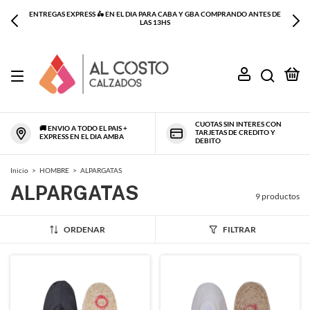
ENTREGAS EXPRESS 🛵 EN EL DIA PARA CABA Y GBA COMPRANDO ANTES DE
LAS 13HS
0
CUOTAS SIN INTERES CON
🚚 ENVIO A TODO EL PAIS +
TARJETAS DE CREDITO Y
EXPRESS EN EL DIA AMBA
DEBITO
Inicio
>
HOMBRE
>
ALPARGATAS
ALPARGATAS
9 productos
ORDENAR
FILTRAR