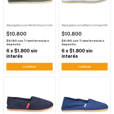
Alpargatas Lona Verde Oscuro Unisex Miren (1205)
Alpargatas Lona Blanco Unisex Miren (
$10.800
$10.800
$9.180
con
Transferencia o
$9.180
con
Transferencia o
depósito
depósito
6
x
$1.800
sin
6
x
$1.800
sin
interés
interés
COMPRAR
COMPRAR