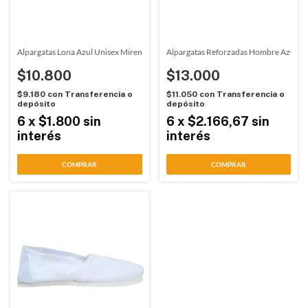
Alpargatas Lona Azul Unisex Miren (1202)
Alpargatas Reforzadas Hombre Azul Co
$10.800
$13.000
$9.180
con
Transferencia o
$11.050
con
Transferencia o
depósito
depósito
6
x
$1.800
sin
6
x
$2.166,67
sin
interés
interés
COMPRAR
COMPRAR