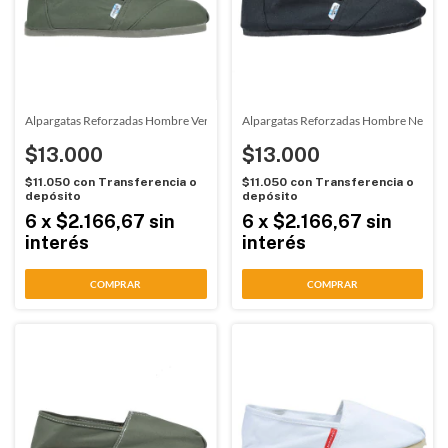
Alpargatas Reforzadas Hombre Verde Confortable (4471)
Alpargatas Reforzadas Hombre Negro 
$13.000
$13.000
$11.050
con
Transferencia o
$11.050
con
Transferencia o
depósito
depósito
6
x
$2.166,67
sin
6
x
$2.166,67
sin
interés
interés
COMPRAR
COMPRAR