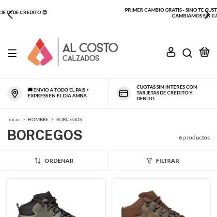
PRIMER CAMBIO GRATIS - SINO TE GUSTO O NO ES TU TALLE TE LO
CAMBIAMOS SIN CARGO
0
CUOTAS SIN INTERES CON
🚚 ENVIO A TODO EL PAIS +
TARJETAS DE CREDITO Y
EXPRESS EN EL DIA AMBA
DEBITO
Inicio
>
HOMBRE
>
BORCEGOS
BORCEGOS
6 productos
ORDENAR
FILTRAR