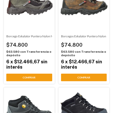
Borcego Eskalator Puntera Nylon Negro Bochin (08001)
Borcegos Eskalator Puntera Nylon Cho
$74.800
$74.800
$63.580
con
Transferencia o
$63.580
con
Transferencia o
depósito
depósito
6
x
$12.466,67
sin
6
x
$12.466,67
sin
interés
interés
COMPRAR
COMPRAR