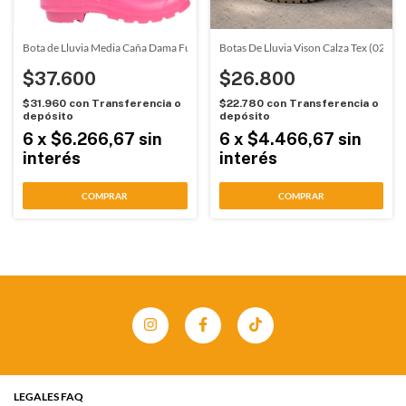
Bota de Lluvia Media Caña Dama Fucsia Proforce (66003)
Botas De Lluvia Vison Calza Tex (02003
$37.600
$26.800
$31.960
con
Transferencia o
$22.780
con
Transferencia o
depósito
depósito
6
x
$6.266,67
sin
6
x
$4.466,67
sin
interés
interés
COMPRAR
COMPRAR
LEGALES FAQ