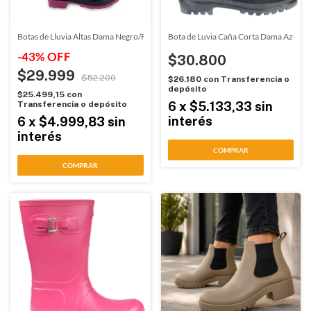
Botas de Lluvia Altas Dama Negro/Fucsia Gummi (880)
Bota de Luvia Caña Corta Dama Azul Pr
-
43
%
OFF
$30.800
$29.999
$52.200
$26.180
con
Transferencia o
depósito
$25.499,15
con
Transferencia o depósito
6
x
$5.133,33
sin
interés
6
x
$4.999,83
sin
interés
COMPRAR
COMPRAR