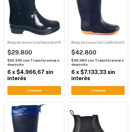
Botas de Lluvia Corta Dama Azul Proforce (67002)
Botas De LLuvia Con Cuello Azul Damal
$29.800
$42.800
$25.330
con
Transferencia o
$36.380
con
Transferencia o
depósito
depósito
6
x
$4.966,67
sin
6
x
$7.133,33
sin
interés
interés
COMPRAR
COMPRAR