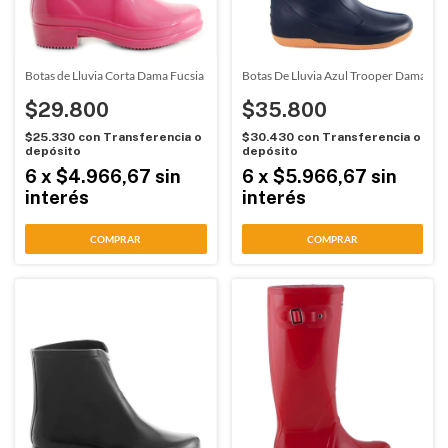
Botas de Lluvia Corta Dama Fucsia Proforce (67000)
Botas De Lluvia Azul Trooper Damalu (
$29.800
$35.800
$25.330
con
Transferencia o
$30.430
con
Transferencia o
depósito
depósito
6
x
$4.966,67
sin
6
x
$5.966,67
sin
interés
interés
COMPRAR
COMPRAR