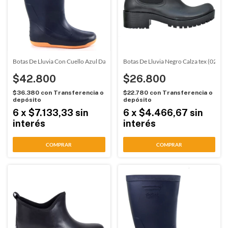
Botas De Lluvia Con Cuello Azul Damalu (5024)
Botas De Lluvia Negro Calza tex (02003
$42.800
$26.800
$36.380
con
Transferencia o
$22.780
con
Transferencia o
depósito
depósito
6
x
$7.133,33
sin
6
x
$4.466,67
sin
interés
interés
COMPRAR
COMPRAR