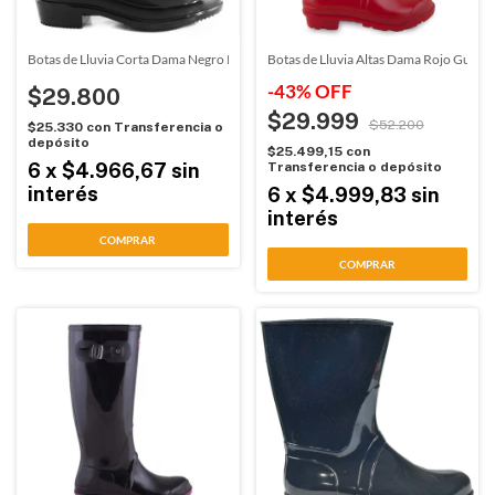
Botas de Lluvia Corta Dama Negro Proforce (6700)
Botas de Lluvia Altas Dama Rojo Gummi
-
43
%
OFF
$29.800
$29.999
$52.200
$25.330
con
Transferencia o
depósito
$25.499,15
con
6
x
$4.966,67
sin
Transferencia o depósito
interés
6
x
$4.999,83
sin
interés
COMPRAR
COMPRAR