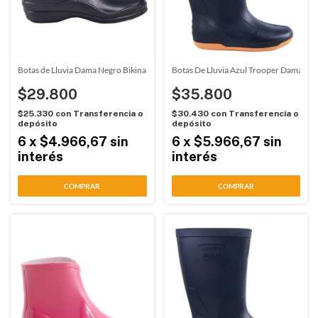
Botas de Lluvia Dama Negro Bikina (9203)
Botas De Lluvia Azul Trooper Damalu (
$29.800
$35.800
$25.330
con
Transferencia o
$30.430
con
Transferencia o
depósito
depósito
6
x
$4.966,67
sin
6
x
$5.966,67
sin
interés
interés
COMPRAR
COMPRAR