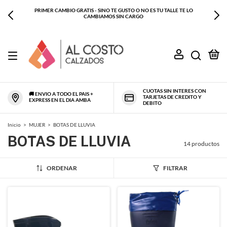
ENTREGAS EXPRESS 🛵 EN EL DIA PARA CABA Y GBA COMPRANDO ANTES DE
LAS 13HS
0
CUOTAS SIN INTERES CON
🚚 ENVIO A TODO EL PAIS +
TARJETAS DE CREDITO Y
EXPRESS EN EL DIA AMBA
DEBITO
Inicio
>
MUJER
>
BOTAS DE LLUVIA
BOTAS DE LLUVIA
14 productos
ORDENAR
FILTRAR